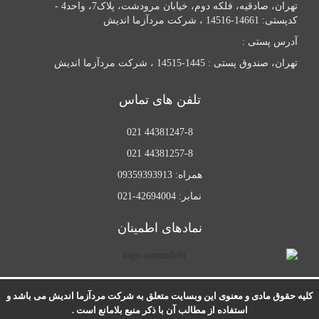
تهران، صادقیه، فلکه دوم، خیابان مرودشت، پلاک7، واحد4 -
کدپستی: 14661-14516 ، شرکت مردآزما اندیش
آدرس پستی :
تهران، صندوق پستی : 1445-14515 ، شرکت مردآزما اندیش
تلفن های تماس
44381247-8 021
44381257-8 021
همراه: 09359393913
نمابر: 42694004-021
نمادهای اطمینان
.
کلیه حقوق مادی و معنوی این وبسایت متعلق به شرکت مردآزما اندیش می باشد و
استفاده از مطالب آن با ذکر منبع بلامانع است .