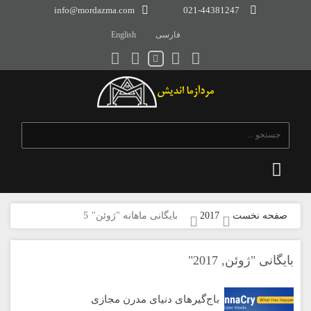
info@mordazma.com
021-44381247
فارسی
English
صفحه نخست
2017
بایگانی ماهانه "ژوئن"
5
بایگانی "ژوئن, 2017"
باج‌گیرهای دنیای مدرن مجازی