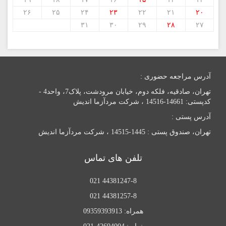
۲۶
۲۵
۲۴
۲۳
۲۲
۲۱
۲۰
۳۱
۳۰
۲۹
۲۸
۲۷
آدرس مراجعه حضوری :
تهران، صادقیه، فلکه دوم، خیابان مرودشت، پلاک7، واحد4 -
کدپستی: 14661-14516 ، شرکت مردآزما اندیش
آدرس پستی :
تهران، صندوق پستی : 1445-14515 ، شرکت مردآزما اندیش
تلفن های تماس
44381247-8 021
44381257-8 021
همراه: 09359393913