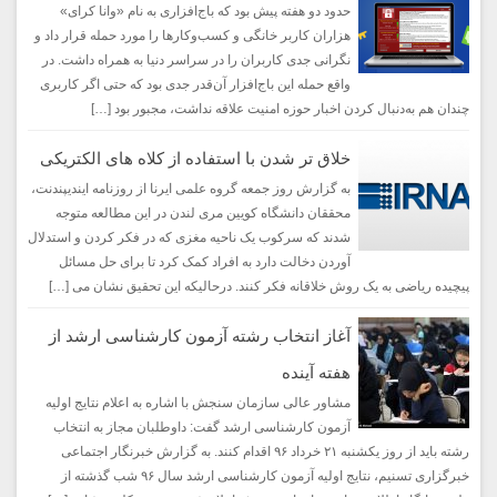
حدود دو هفته پیش بود که باج‌افزاری به نام «وانا کرای»
هزاران کاربر خانگی و کسب‌وکارها را مورد حمله قرار داد و
نگرانی جدی کاربران را در سراسر دنیا به همراه داشت. در
واقع حمله این باج‌افزار آن‌قدر جدی بود که حتی اگر کاربری
چندان هم به‌دنبال کردن اخبار حوزه امنیت علاقه نداشت، مجبور بود […]
خلاق تر شدن با استفاده از کلاه های الکتریکی
به گزارش روز جمعه گروه علمی ایرنا از روزنامه ایندیپندنت،
محققان دانشگاه کویین مری لندن در این مطالعه متوجه
شدند که سرکوب یک ناحیه مغزی که در فکر کردن و استدلال
آوردن دخالت دارد به افراد کمک کرد تا برای حل مسائل
پیچیده ریاضی به یک روش خلاقانه فکر کنند. درحالیکه این تحقیق نشان می […]
آغاز انتخاب رشته آزمون کارشناسی ارشد از
هفته آینده
مشاور عالی سازمان سنجش با اشاره به اعلام نتایج اولیه
آزمون کارشناسی ارشد گفت: داوطلبان مجاز به انتخاب
رشته باید از روز یکشنبه ۲۱ خرداد ۹۶ اقدام کنند. به گزارش خبرنگار اجتماعی
خبرگزاری تسنیم، نتایج اولیه آزمون کارشناسی ارشد سال ۹۶ شب گذشته از