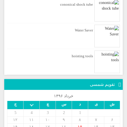
cononical shock tube
Water Saver
hoisting tools
تقویم شمسی
خرداد ۱۳۹۶
ش
ی
د
س
چ
پ
ج
5
4
3
2
1
۱۲
۱۱
۱۰
۹
۸
۷
۶
۱۹
۱۸
۱۷
۱۶
۱۵
۱۴
۱۳