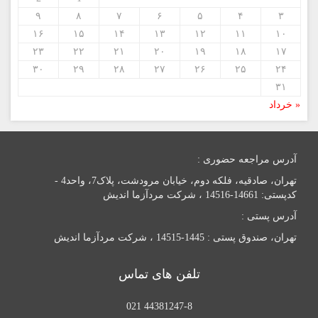
۹
۸
۷
۶
۵
۴
۳
۱۶
۱۵
۱۴
۱۳
۱۲
۱۱
۱۰
۲۳
۲۲
۲۱
۲۰
۱۹
۱۸
۱۷
۳۰
۲۹
۲۸
۲۷
۲۶
۲۵
۲۴
۳۱
« خرداد
آدرس مراجعه حضوری :
تهران، صادقیه، فلکه دوم، خیابان مرودشت، پلاک7، واحد4 -
کدپستی: 14661-14516 ، شرکت مردآزما اندیش
آدرس پستی :
تهران، صندوق پستی : 1445-14515 ، شرکت مردآزما اندیش
تلفن های تماس
44381247-8 021