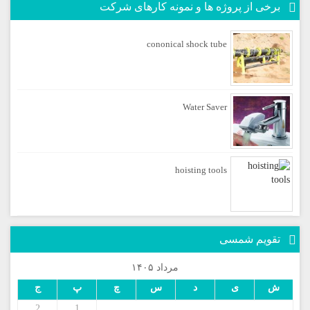
برخی از پروژه ها و نمونه کارهای شرکت
cononical shock tube
Water Saver
hoisting tools
تقویم شمسی
مرداد ۱۴۰۵
ش
ی
د
س
چ
پ
ج
2
1